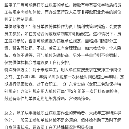
些电子厂等可能存在职业危害的单位，接触有毒有害化学物质的员
工按规定需参加体检，而办公室行政人员等非接触职业危害的岗位
则无此强制要求。
单位政策方面：部分单位将体检作为员工福利或管理措施，会要求
员工参加，如在劳动合同或规章制度中明确规定。这种情况下，员
工最好参加，否则可能被视为违反单位规定，面临如扣除部分工
资、警告等处罚。不过，若员工有合理理由，如宗教信仰、个人隐
私、身体不适等，可与单位沟通协商。另外一些单位则不会强制，
仅提供体检机会或建议员工自行安排。
特殊群体方面：对于未成年工，用人单位应按要求在安排工作岗位
之前、工作满1年、年满18周岁距前一次体检时间已超过半年时，定
期进行健康检查。对于女职工，《广东省实施〈女职工劳动保护特
别规定〉办法》规定用人单位可每1至2年组织一次妇科疾病检查，
鼓励有条件的单位定期组织乳腺癌、宫颈癌筛查。
总之，除了从事接触职业病危害作业的劳动者、未成年工等特殊群
体外，一般员工参加单位体检不是必须的。但体检有助于及时了解
自身健康状况，建议员工在无特殊情况时积极参加