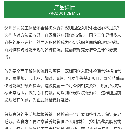
产品详情
PRODUCT DETAILS
深圳公司员工体检不合格怎么办？深圳国企入职体检担心不过关？
这些应对方法请收好。在深圳这座现代化都市，国企工作是很多人
向往的职业选择。然而入职体检成为不少求职者面临的现实挑战。
面对体检时可能出现的各种情况，提前做好充分准备是非常必要
的。
首先要全面了解体检流程和项目。深圳国企入职体检通常包括血常
规、尿常规、心电图、胸透、B超、肝功能等基础项目，部分特殊岗
位可能增加额外检查。建议提前一个月查阅相关资料，明确各项指
标正常范围，做到心中有数。可以到正规医院做预检，这样能提前
发现潜在问题，为正式体检做好准备。
保持良好的生活规律很关键。体检前一个月要调整作息，保证充足
睡眠。饮食方面要注意营养均衡国企入职体检，控制高盐高脂食物
摄入。特别提醒体检前三天避免剧烈运动，前12小时要空腹。有吸