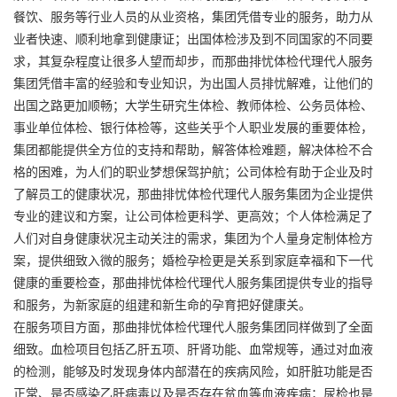
餐饮、服务等行业人员的从业资格，集团凭借专业的服务，助力从
业者快速、顺利地拿到健康证；出国体检涉及到不同国家的不同要
求，其复杂程度让很多人望而却步，而那曲排忧体检代理代人服务
集团凭借丰富的经验和专业知识，为出国人员排忧解难，让他们的
出国之路更加顺畅；大学生研究生体检、教师体检、公务员体检、
事业单位体检、银行体检等，这些关乎个人职业发展的重要体检，
集团都能提供全方位的支持和帮助，解答体检难题，解决体检不合
格的困难，为人们的职业梦想保驾护航；公司体检有助于企业及时
了解员工的健康状况，那曲排忧体检代理代人服务集团为企业提供
专业的建议和方案，让公司体检更科学、更高效；个人体检满足了
人们对自身健康状况主动关注的需求，集团为个人量身定制体检方
案，提供细致入微的服务；婚检孕检更是关系到家庭幸福和下一代
健康的重要检查，那曲排忧体检代理代人服务集团提供专业的指导
和服务，为新家庭的组建和新生命的孕育把好健康关。
在服务项目方面，那曲排忧体检代理代人服务集团同样做到了全面
细致。血检项目包括乙肝五项、肝肾功能、血常规等，通过对血液
的检测，能够及时发现身体内部潜在的疾病风险，如肝脏功能是否
正常、是否感染乙肝病毒以及是否存在贫血等血液疾病；尿检也是