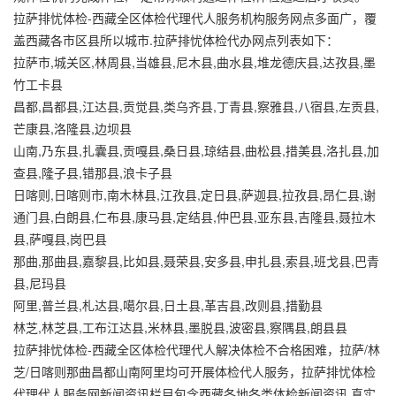
拉萨排忧体检-西藏全区体检代理代人服务机构服务网点多面广，覆
盖西藏各市区县所以城市.拉萨排忧体检代办网点列表如下：
拉萨市,城关区,林周县,当雄县,尼木县,曲水县,堆龙德庆县,达孜县,墨
竹工卡县
昌都,昌都县,江达县,贡觉县,类乌齐县,丁青县,察雅县,八宿县,左贡县,
芒康县,洛隆县,边坝县
山南,乃东县,扎囊县,贡嘎县,桑日县,琼结县,曲松县,措美县,洛扎县,加
查县,隆子县,错那县,浪卡子县
日喀则,日喀则市,南木林县,江孜县,定日县,萨迦县,拉孜县,昂仁县,谢
通门县,白朗县,仁布县,康马县,定结县,仲巴县,亚东县,吉隆县,聂拉木
县,萨嘎县,岗巴县
那曲,那曲县,嘉黎县,比如县,聂荣县,安多县,申扎县,索县,班戈县,巴青
县,尼玛县
阿里,普兰县,札达县,噶尔县,日土县,革吉县,改则县,措勤县
林芝,林芝县,工布江达县,米林县,墨脱县,波密县,察隅县,朗县县
拉萨排忧体检-西藏全区体检代理代人解决体检不合格困难，拉萨/林
芝/日喀则那曲昌都山南阿里均可开展体检代人服务，拉萨排忧体检
代理代人服务网新闻资讯栏目包含西藏各地各类体检新闻资讯,真实