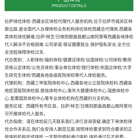
PRODUCT DETAILS
拉萨排忧体检-西藏全区体检代理代人服务机构,位于拉萨市城关区林
廓北路,是全国代人办理体检业务机构排忧体检西藏总代理商,西藏各
类体检排忧解难,拉萨/林芝/日喀则那曲昌都山南阿里等西藏各地体检
代人解决不合格困难.公司承诺:保证健康就业,保护隐私安全,全方位
全流程保障体检过关.
代办类别：入职体检/福利体检/健康证体检/出国体检/公司体检/教师
资格认定体检/公务员体检/事业单位体检/银行体检/央国企体检/大学
生研究生体检/西藏各地各级医院体检等代人体检服务。
代理机构：西藏三甲医院体检中心,西藏各地公立医院体检科,西藏各
地民营医院体检部,慈铭体检中心,美年大健康体检中心,瑞慈体检中
心,爱康国宾体检中心等专业体检机构在西藏的分支机构。
服务区域：西藏所有市区县，拉萨/林芝/日喀则那曲昌都山南阿里均
可开展体检代人服务。
代办指南：请在体检前几天联系我们,进行咨询答疑,确定下来体检排
忧合作关系后,我们会安排人跟您见面,按照体检要求到符合要求的正
规体检机构完成体检,一定帮你顺利通过体检,体检通过后才收费。