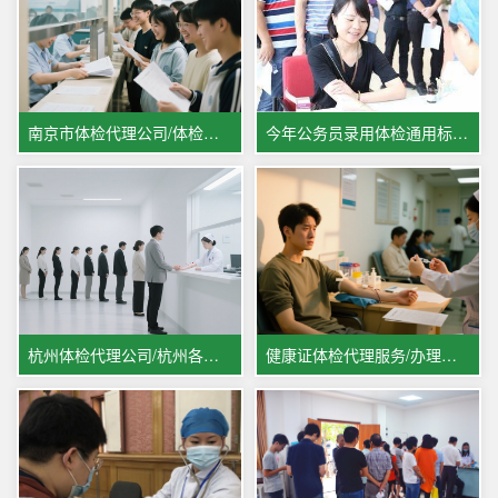
南京市体检代理公司/体检报告解读
今年公务员录用体检通用标准,公务员体检答疑排忧解难
杭州体检代理公司/杭州各类体检代办服务/杭州入职体检排忧解难
健康证体检代理服务/办理健康证体检代理机构/入职体检代办中心