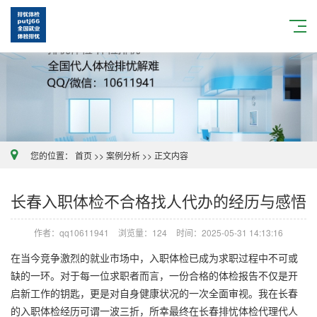
您的位置：
首页
>>
案例分析
>>
正文内容
长春入职体检不合格找人代办的经历与感悟
作者：qq10611941
浏览量：124
时间：2025-05-31 14:13:16
在当今竞争激烈的就业市场中，入职体检已成为求职过程中不可或
缺的一环。对于每一位求职者而言，一份合格的体检报告不仅是开
启新工作的钥匙，更是对自身健康状况的一次全面审视。我在长春
的入职体检经历可谓一波三折，所幸最终在长春排忧体检代理代人